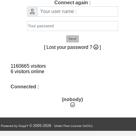
Connect again :
Send
[ Lost your password ?
]
1160665 visitors
6 visitors online
Connected :
(nobody)
© 2005-2026
Powered by GuppY
Under Free License CeCILL