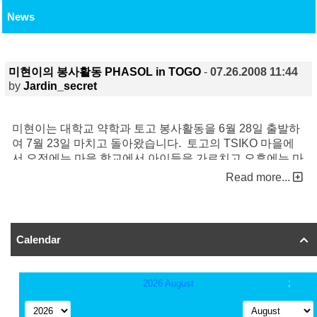
News
미현이의 봉사활동 PHASOL in TOGO
-
07.26.2008 11:44
by
Jardin_secret
미현이는 대학교 약학과 토고 봉사활동을 6월 28일 출발하
여 7월 23일 마치고 돌아왔습니다. 토고의 TSIKO 마을에
서 오전에는 마을 학교에서 아이들을 가르치고 오후에는 마
을 집집마다 다니면서 위생교육 에이즈 예방교육등을 청소
Read more...
년과 성인들에게 시켰습니다.
저녁에는 봉사학생들 끼리 모여서 토론을 하면서 지낸 이야
기는 너무 재미 있습니다.
Calendar

이곳사람들이 아주 성실한 종교인들이라 가게 이름이
DIEU EST MAGNIFIQUE, JESUS EST BON 이랍니다.
토고에서 폭포수로 관광을 하고 길거리 잡초도 제거하는 등
아주 많은 활동을 했습니다.